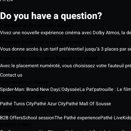
Do you have a question?
C’est quoi un film en Dolby Atmos ?
Vivez une nouvelle expérience cinéma avec Dolby Atmos, la der
Comment fonctionne la carte 5 places ?
Vous donne accès à un tarif préférentiel jusqu’à 3 places par 
Prenez votre temps, votre fauteuil vous attend
Avec le placement numéroté, vous choisissez votre fauteuil préf
Contact us
New movies on display
Spider-Man: Brand New Day
L'Odyssée
La Pat'patrouille : Le fi
Cinemas in your cities
Pathé Tunis City
Pathé Azur City
Pathé Mall Of Sousse
ABOUT
B2B Offers
School session
The Pathé experience
Pathé Live
Kids
USEFUL LINKS