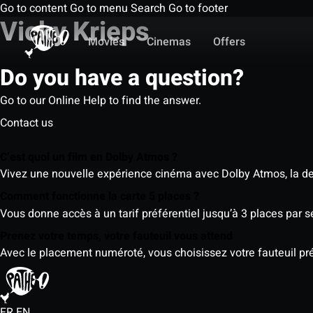
Go to content
Go to menu
Search
Go to footer
Vicky Krieps
Movies
Cinemas
Offers
Do you have a question?
Go to our Online Help to find the answer.
Contact us
C’est quoi un film en Dolby Atmos ?
Vivez une nouvelle expérience cinéma avec Dolby Atmos, la der
Comment fonctionne la carte 5 places ?
Vous donne accès à un tarif préférentiel jusqu’à 3 places par 
Prenez votre temps, votre fauteuil vous attend
Avec le placement numéroté, vous choisissez votre fauteuil préf
FR
EN