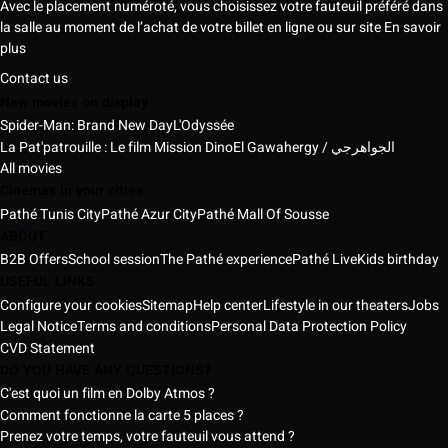
Avec le placement numéroté, vous choisissez votre fauteuil préféré dans
la salle au moment de l’achat de votre billet en ligne ou sur site
En savoir
plus
Contact us
New movies on display
Spider-Man: Brand New Day
L'Odyssée
La Pat'patrouille : Le film Mission Dino
El Gawahergy / الجواهرجي
All movies
Cinemas in your cities
Pathé Tunis City
Pathé Azur City
Pathé Mall Of Sousse
ABOUT
B2B Offers
School session
The Pathé experience
Pathé Live
Kids birthday
USEFUL LINKS
Configure your cookies
Sitemap
Help center
Lifestyle in our theaters
Jobs
Legal Notice
Terms and conditions
Personal Data Protection Policy
CVD Statement
DO YOU HAVE ANY QUESTIONS?
C'est quoi un film en Dolby Atmos ?
Comment fonctionne la carte 5 places ?
Prenez votre temps, votre fauteuil vous attend ?