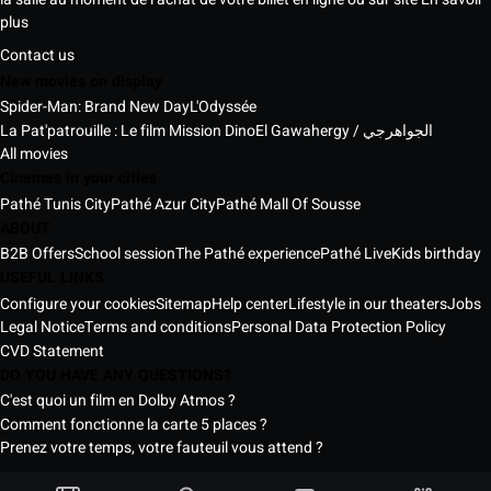
plus
Contact us
New movies on display
Spider-Man: Brand New Day
L'Odyssée
La Pat'patrouille : Le film Mission Dino
El Gawahergy / الجواهرجي
All movies
Cinemas in your cities
Pathé Tunis City
Pathé Azur City
Pathé Mall Of Sousse
ABOUT
B2B Offers
School session
The Pathé experience
Pathé Live
Kids birthday
USEFUL LINKS
Configure your cookies
Sitemap
Help center
Lifestyle in our theaters
Jobs
Legal Notice
Terms and conditions
Personal Data Protection Policy
CVD Statement
DO YOU HAVE ANY QUESTIONS?
C'est quoi un film en Dolby Atmos ?
Comment fonctionne la carte 5 places ?
Prenez votre temps, votre fauteuil vous attend ?