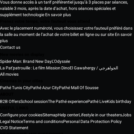
Vous donne accès à un tarif préférentiel jusqu’à 3 places par séances,
valable 3 mois, après la date d’achat, hors séances spéciales et
supplément technologie
En savoir plus
Prenez votre temps, votre fauteuil vous attend
Avec le placement numéroté, vous choisissez votre fauteuil préféré dans
la salle au moment de l’achat de votre billet en ligne ou sur site
En savoir
plus
Contact us
New movies on display
Spider-Man: Brand New Day
L'Odyssée
La Pat'patrouille : Le film Mission Dino
El Gawahergy / الجواهرجي
All movies
Cinemas in your cities
Pathé Tunis City
Pathé Azur City
Pathé Mall Of Sousse
ABOUT
B2B Offers
School session
The Pathé experience
Pathé Live
Kids birthday
USEFUL LINKS
Configure your cookies
Sitemap
Help center
Lifestyle in our theaters
Jobs
Legal Notice
Terms and conditions
Personal Data Protection Policy
CVD Statement