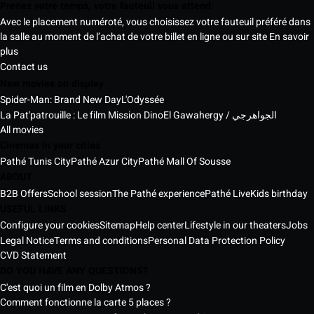
Prenez votre temps, votre fauteuil vous attend
Avec le placement numéroté, vous choisissez votre fauteuil préféré dans
la salle au moment de l’achat de votre billet en ligne ou sur site
En savoir
plus
Contact us
New movies on display
Spider-Man: Brand New Day
L'Odyssée
La Pat'patrouille : Le film Mission Dino
El Gawahergy / الجواهرجي
All movies
Cinemas in your cities
Pathé Tunis City
Pathé Azur City
Pathé Mall Of Sousse
ABOUT
B2B Offers
School session
The Pathé experience
Pathé Live
Kids birthday
USEFUL LINKS
Configure your cookies
Sitemap
Help center
Lifestyle in our theaters
Jobs
Legal Notice
Terms and conditions
Personal Data Protection Policy
CVD Statement
DO YOU HAVE ANY QUESTIONS?
C'est quoi un film en Dolby Atmos ?
Comment fonctionne la carte 5 places ?