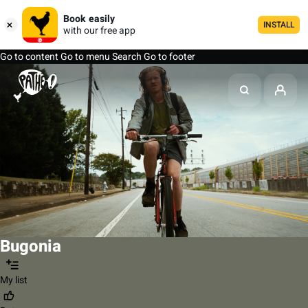
Book easily
INSTALL
with our free app
Go to content
Go to menu
Search
Go to footer
Bugonia
My list