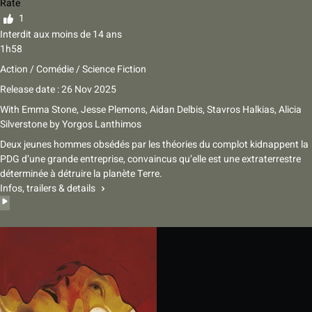
Rate
1
Interdit aux moins de 14 ans
1h58
Action / Comédie / Science Fiction
Release date : 26 Nov 2025
With
Emma Stone, Jesse Plemons, Aidan Delbis, Stavros Halkias, Alicia
Silverstone
by
Yorgos Lanthimos
Deux jeunes hommes obsédés par les théories du complot kidnappent la
PDG d’une grande entreprise, convaincus qu’elle est une extraterrestre
déterminée à détruire la planète Terre.
Infos, trailers & details