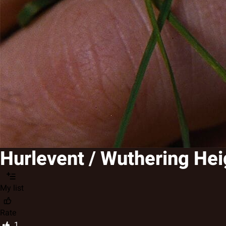
Hurlevent / Wuthering Hei
My list
Rate
1