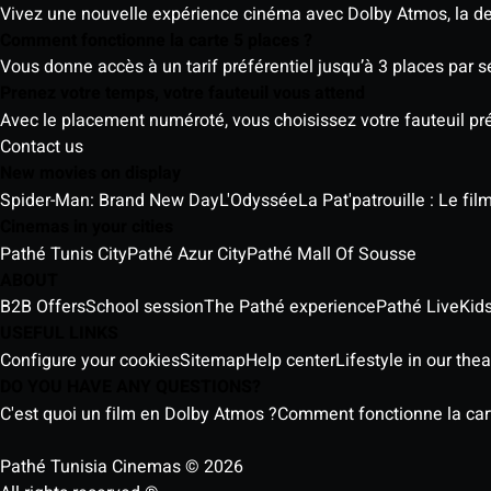
Vivez une nouvelle expérience cinéma avec Dolby Atmos, la der
Comment fonctionne la carte 5 places ?
Vous donne accès à un tarif préférentiel jusqu’à 3 places par 
Prenez votre temps, votre fauteuil vous attend
Avec le placement numéroté, vous choisissez votre fauteuil préf
Contact us
New movies on display
Spider-Man: Brand New Day
L'Odyssée
La Pat'patrouille : Le fi
Cinemas in your cities
Pathé Tunis City
Pathé Azur City
Pathé Mall Of Sousse
ABOUT
B2B Offers
School session
The Pathé experience
Pathé Live
Kids
USEFUL LINKS
Configure your cookies
Sitemap
Help center
Lifestyle in our thea
DO YOU HAVE ANY QUESTIONS?
C'est quoi un film en Dolby Atmos ?
Comment fonctionne la cart
Pathé Tunisia Cinemas © 2026