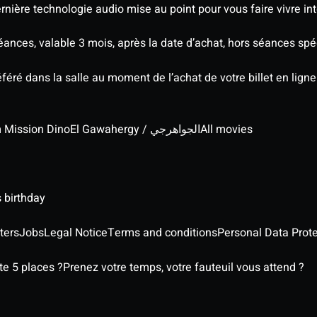
nière technologie audio mise au point pour vous faire vivre in
séances, valable 3 mois, après la date d’achat, hors séances s
éré dans la salle au moment de l’achat de votre billet en ligne
lm Mission Dino
El Gawahergy / الجواهرجي
All movies
 birthday
ters
Jobs
Legal Notice
Terms and conditions
Personal Data Prote
e 5 places ?
Prenez votre temps, votre fauteuil vous attend ?