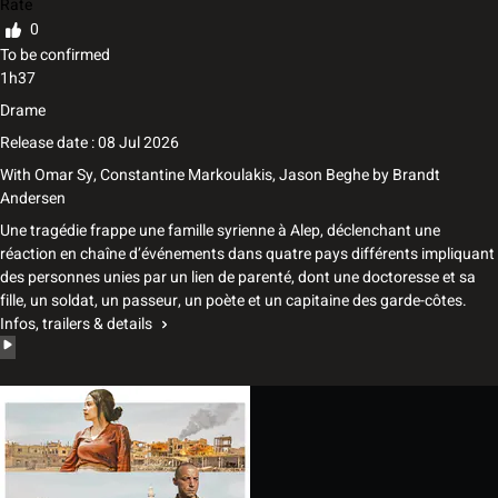
Rate
0
To be confirmed
1h37
Drame
Release date : 08 Jul 2026
With
Omar Sy
,
Constantine Markoulakis
,
Jason Beghe
by
Brandt
Andersen
Une tra­gé­die frappe une famille syrienne à Alep, déclen­chant une
réac­tion en chaîne d’é­vé­ne­ments dans quatre pays dif­fé­rents impli­quant
des per­sonnes unies par un lien de paren­té, dont une doc­to­resse et sa
fille, un sol­dat, un pas­seur, un poète et un capi­taine des garde-côtes.
Infos, trailers & details