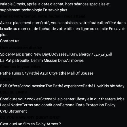
valable 3 mois, après la date d’achat, hors séances spéciales et
supplément technologie
En savoir plus
Prenez votre temps, votre fauteuil vous attend
Avec le placement numéroté, vous choisissez votre fauteuil préféré dans
la salle au moment de l’achat de votre billet en ligne ou sur site
En savoir
plus
Contact us
New movies on display
Spider-Man: Brand New Day
L'Odyssée
El Gawahergy / الجواهرجي
La Pat'patrouille : Le film Mission Dino
All movies
Cinemas in your cities
Pathé Tunis City
Pathé Azur City
Pathé Mall Of Sousse
ABOUT
B2B Offers
School session
The Pathé experience
Pathé Live
Kids birthday
USEFUL LINKS
Configure your cookies
Sitemap
Help center
Lifestyle in our theaters
Jobs
Legal Notice
Terms and conditions
Personal Data Protection Policy
CVD Statement
DO YOU HAVE ANY QUESTIONS?
C'est quoi un film en Dolby Atmos ?