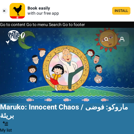
Book easily
INSTALL
with our free app
Go to content
Go to menu
Search
Go to footer
Maruko: Innocent Chaos / ماروكو: فوضى
بريئة
My list