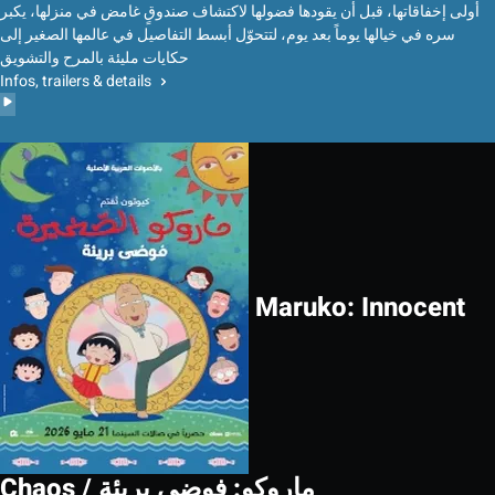
أولى إخفاقاتها، قبل أن يقودها فضولها لاكتشاف صندوقٍ غامض في منزلها، يكبر
سره في خيالها يوماً بعد يوم، لتتحوّل أبسط التفاصيل في عالمها الصغير إلى
حكايات مليئة بالمرح والتشويق
Infos, trailers & details
Maruko: Innocent
Chaos / ماروكو: فوضى بريئة