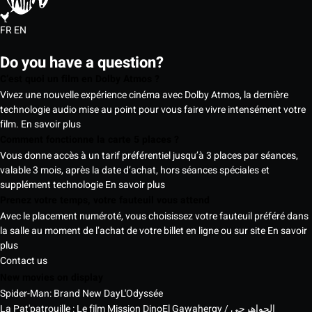
FR
EN
Do you have a question?
C’est quoi un film en Dolby Atmos ?
Vivez une nouvelle expérience cinéma avec Dolby Atmos, la dernière
technologie audio mise au point pour vous faire vivre intensément votre
film.
En savoir plus
Comment fonctionne la carte 5 places ?
Vous donne accès à un tarif préférentiel jusqu’à 3 places par séances,
valable 3 mois, après la date d’achat, hors séances spéciales et
supplément technologie
En savoir plus
Prenez votre temps, votre fauteuil vous attend
Avec le placement numéroté, vous choisissez votre fauteuil préféré dans
la salle au moment de l’achat de votre billet en ligne ou sur site
En savoir
plus
Contact us
New movies on display
Spider-Man: Brand New Day
L'Odyssée
La Pat'patrouille : Le film Mission Dino
El Gawahergy / الجواهرجي