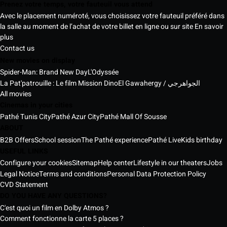
Prenez votre temps, votre fauteuil vous attend
Avec le placement numéroté, vous choisissez votre fauteuil préféré dans
la salle au moment de l’achat de votre billet en ligne ou sur site
En savoir
plus
Contact us
New movies on display
Spider-Man: Brand New Day
L'Odyssée
La Pat'patrouille : Le film Mission Dino
El Gawahergy / الجواهرجي
All movies
Cinemas in your cities
Pathé Tunis City
Pathé Azur City
Pathé Mall Of Sousse
ABOUT
B2B Offers
School session
The Pathé experience
Pathé Live
Kids birthday
USEFUL LINKS
Configure your cookies
Sitemap
Help center
Lifestyle in our theaters
Jobs
Legal Notice
Terms and conditions
Personal Data Protection Policy
CVD Statement
DO YOU HAVE ANY QUESTIONS?
C'est quoi un film en Dolby Atmos ?
Comment fonctionne la carte 5 places ?