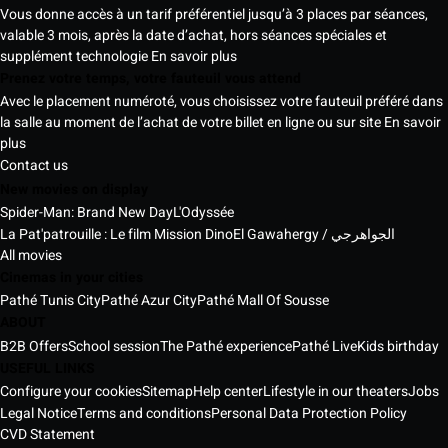
Vous donne accès à un tarif préférentiel jusqu’à 3 places par séances,
valable 3 mois, après la date d’achat, hors séances spéciales et
supplément technologie
En savoir plus
Prenez votre temps, votre fauteuil vous attend
Avec le placement numéroté, vous choisissez votre fauteuil préféré dans
la salle au moment de l’achat de votre billet en ligne ou sur site
En savoir
plus
Contact us
New movies on display
Spider-Man: Brand New Day
L'Odyssée
La Pat'patrouille : Le film Mission Dino
El Gawahergy / الجواهرجي
All movies
Cinemas in your cities
Pathé Tunis City
Pathé Azur City
Pathé Mall Of Sousse
ABOUT
B2B Offers
School session
The Pathé experience
Pathé Live
Kids birthday
USEFUL LINKS
Configure your cookies
Sitemap
Help center
Lifestyle in our theaters
Jobs
Legal Notice
Terms and conditions
Personal Data Protection Policy
CVD Statement