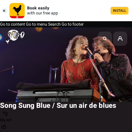
Book easily
INSTALL
with our free app
Go to content
Go to menu
Search
Go to footer
Song Sung Blue / Sur un air de blues
My list