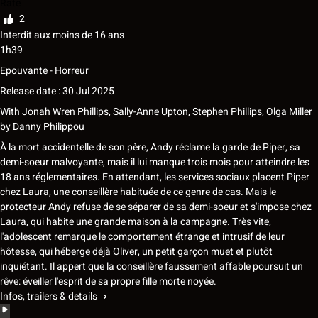
Rate
2
Interdit aux moins de 16 ans
1h39
Epouvante - Horreur
Release date : 30 Jul 2025
With
Jonah Wren Phillips
,
Sally-Anne Upton
,
Stephen Phillips
,
Olga Miller
by
Danny Philippou
À la mort accidentelle de son père, Andy réclame la garde de Piper, sa
demi-soeur malvoyante, mais il lui manque trois mois pour atteindre les
18 ans réglementaires. En attendant, les services sociaux placent Piper
chez Laura, une conseillère habituée de ce genre de cas. Mais le
protecteur Andy refuse de se séparer de sa demi-soeur et s'impose chez
Laura, qui habite une grande maison à la campagne. Très vite,
l'adolescent remarque le comportement étrange et intrusif de leur
hôtesse, qui héberge déjà Oliver, un petit garçon muet et plutôt
inquiétant. Il appert que la conseillère faussement affable poursuit un
rêve: éveiller l'esprit de sa propre fille morte noyée.
Infos, trailers & details