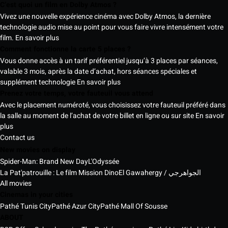
C’est quoi un film en Dolby Atmos ?
Vivez une nouvelle expérience cinéma avec Dolby Atmos, la dernière
technologie audio mise au point pour vous faire vivre intensément votre
film.
En savoir plus
Comment fonctionne la carte 5 places ?
Vous donne accès à un tarif préférentiel jusqu’à 3 places par séances,
valable 3 mois, après la date d’achat, hors séances spéciales et
supplément technologie
En savoir plus
Prenez votre temps, votre fauteuil vous attend
Avec le placement numéroté, vous choisissez votre fauteuil préféré dans
la salle au moment de l’achat de votre billet en ligne ou sur site
En savoir
plus
Contact us
New movies on display
Spider-Man: Brand New Day
L'Odyssée
La Pat'patrouille : Le film Mission Dino
El Gawahergy / الجواهرجي
All movies
Cinemas in your cities
Pathé Tunis City
Pathé Azur City
Pathé Mall Of Sousse
ABOUT