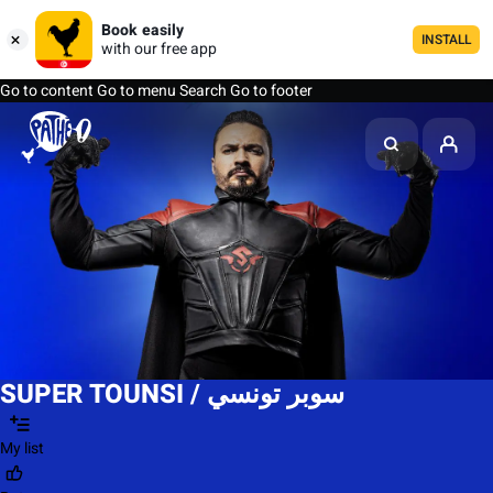
Book easily
INSTALL
with our free app
Go to content
Go to menu
Search
Go to footer
SUPER TOUNSI / سوبر تونسي
My list