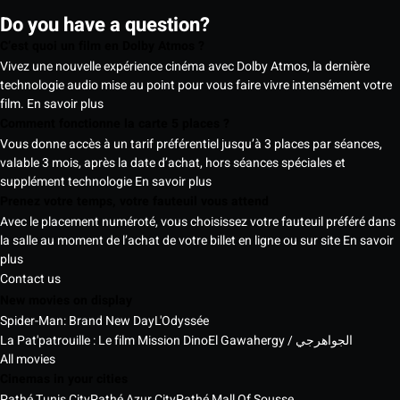
Do you have a question?
C’est quoi un film en Dolby Atmos ?
Vivez une nouvelle expérience cinéma avec Dolby Atmos, la dernière
technologie audio mise au point pour vous faire vivre intensément votre
film.
En savoir plus
Comment fonctionne la carte 5 places ?
Vous donne accès à un tarif préférentiel jusqu’à 3 places par séances,
valable 3 mois, après la date d’achat, hors séances spéciales et
supplément technologie
En savoir plus
Prenez votre temps, votre fauteuil vous attend
Avec le placement numéroté, vous choisissez votre fauteuil préféré dans
la salle au moment de l’achat de votre billet en ligne ou sur site
En savoir
plus
Contact us
New movies on display
Spider-Man: Brand New Day
L'Odyssée
La Pat'patrouille : Le film Mission Dino
El Gawahergy / الجواهرجي
All movies
Cinemas in your cities
Pathé Tunis City
Pathé Azur City
Pathé Mall Of Sousse