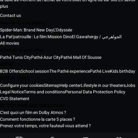
plus
Contact us
New movies on display
Spider-Man: Brand New Day
L'Odyssée
La Pat'patrouille : Le film Mission Dino
El Gawahergy / الجواهرجي
All movies
Cinemas in your cities
Pathé Tunis City
Pathé Azur City
Pathé Mall Of Sousse
ABOUT
B2B Offers
School session
The Pathé experience
Pathé Live
Kids birthday
USEFUL LINKS
Configure your cookies
Sitemap
Help center
Lifestyle in our theaters
Jobs
Legal Notice
Terms and conditions
Personal Data Protection Policy
CVD Statement
DO YOU HAVE ANY QUESTIONS?
C'est quoi un film en Dolby Atmos ?
Comment fonctionne la carte 5 places ?
Prenez votre temps, votre fauteuil vous attend ?