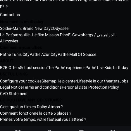
plus
Contact us
New movies on display
Spider-Man: Brand New Day
L'Odyssée
La Pat'patrouille : Le film Mission Dino
El Gawahergy / الجواهرجي
All movies
Cinemas in your cities
Pathé Tunis City
Pathé Azur City
Pathé Mall Of Sousse
ABOUT
B2B Offers
School session
The Pathé experience
Pathé Live
Kids birthday
USEFUL LINKS
Configure your cookies
Sitemap
Help center
Lifestyle in our theaters
Jobs
Legal Notice
Terms and conditions
Personal Data Protection Policy
CVD Statement
DO YOU HAVE ANY QUESTIONS?
C'est quoi un film en Dolby Atmos ?
Comment fonctionne la carte 5 places ?
Prenez votre temps, votre fauteuil vous attend ?