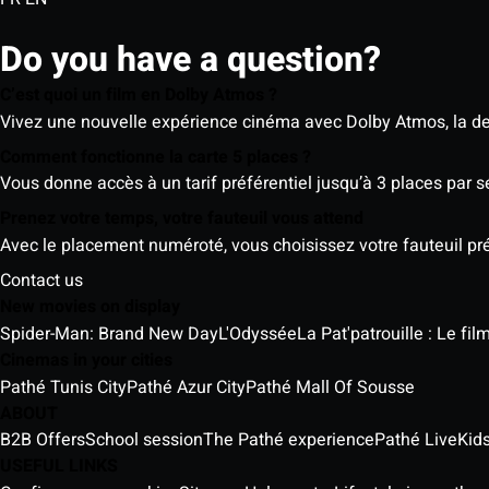
Do you have a question?
C’est quoi un film en Dolby Atmos ?
Vivez une nouvelle expérience cinéma avec Dolby Atmos, la der
Comment fonctionne la carte 5 places ?
Vous donne accès à un tarif préférentiel jusqu’à 3 places par 
Prenez votre temps, votre fauteuil vous attend
Avec le placement numéroté, vous choisissez votre fauteuil préf
Contact us
New movies on display
Spider-Man: Brand New Day
L'Odyssée
La Pat'patrouille : Le fi
Cinemas in your cities
Pathé Tunis City
Pathé Azur City
Pathé Mall Of Sousse
ABOUT
B2B Offers
School session
The Pathé experience
Pathé Live
Kids
USEFUL LINKS