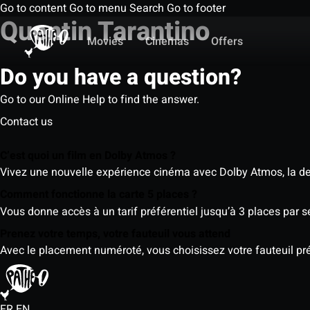
Go to content
Go to menu
Search
Go to footer
Quentin Tarantino
Movies
Cinemas
Offers
Do you have a question?
Go to our Online Help to find the answer.
Contact us
C’est quoi un film en Dolby Atmos ?
Vivez une nouvelle expérience cinéma avec Dolby Atmos, la der
Comment fonctionne la carte 5 places ?
Vous donne accès à un tarif préférentiel jusqu’à 3 places par 
Prenez votre temps, votre fauteuil vous attend
Avec le placement numéroté, vous choisissez votre fauteuil préf
FR
EN