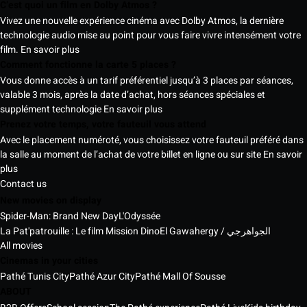
C’est quoi un film en Dolby Atmos ?
Vivez une nouvelle expérience cinéma avec Dolby Atmos, la dernière
technologie audio mise au point pour vous faire vivre intensément votre
film.
En savoir plus
Comment fonctionne la carte 5 places ?
Vous donne accès à un tarif préférentiel jusqu’à 3 places par séances,
valable 3 mois, après la date d’achat, hors séances spéciales et
supplément technologie
En savoir plus
Prenez votre temps, votre fauteuil vous attend
Avec le placement numéroté, vous choisissez votre fauteuil préféré dans
la salle au moment de l’achat de votre billet en ligne ou sur site
En savoir
plus
Contact us
New movies on display
Spider-Man: Brand New Day
L'Odyssée
La Pat'patrouille : Le film Mission Dino
El Gawahergy / الجواهرجي
All movies
Cinemas in your cities
Pathé Tunis City
Pathé Azur City
Pathé Mall Of Sousse
ABOUT