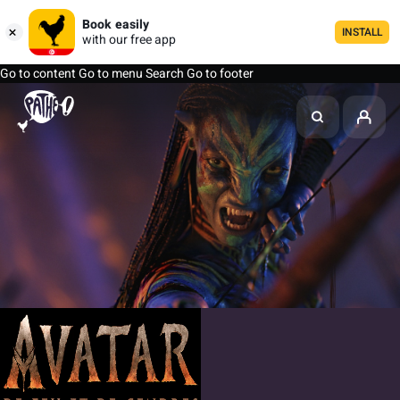
Book easily
INSTALL
with our free app
Go to content
Go to menu
Search
Go to footer