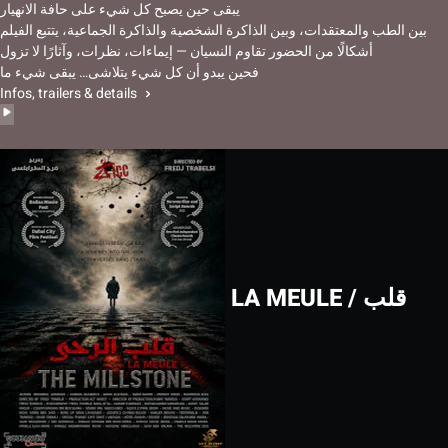
يبقى حين يصبح كل شيء على حافة الانهيار
بين الطب والمعتقدات، وبين الذاكرة الشخصية والذاكرة الجماعية، يتتبع الفيلم
أشكالًا من الحضور تقاوم النسيان — إيماءات، نظرات، وآثارًا لا تزول
فحين يبدو أن كل شيء يتلاشى… يبقى شيء ما
Infos, trailers & details
LA MEULE / قلب